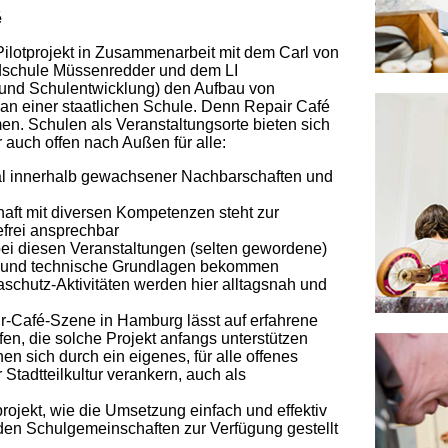
é
 Pilotprojekt in Zusammenarbeit mit dem Carl von
dschule Müssenredder und dem LI
g und Schulentwicklung) den Aufbau von
n einer staatlichen Schule. Denn Repair Café
n. Schulen als Veranstaltungsorte bieten sich
 auch offen nach Außen für alle:
ral innerhalb gewachsener Nachbarschaften und
aft mit diversen Kompetenzen steht zur
refrei ansprechbar
 diesen Veranstaltungen (selten gewordene)
e und technische Grundlagen bekommen
chutz-Aktivitäten werden hier alltagsnah und
air-Café-Szene in Hamburg lässt auf erfahrene
en, die solche Projekt anfangs unterstützen
n sich durch ein eigenes, für alle offenes
 Stadtteilkultur verankern, auch als
rojekt, wie die Umsetzung einfach und effektiv
den Schulgemeinschaften zur Verfügung gestellt