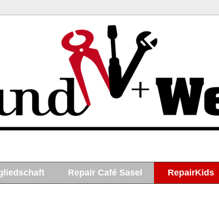
gliedschaft
Repair Café Sasel
RepairKids