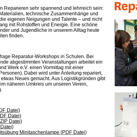
 Reparieren sehr spannend und lehrreich sein:
r Materialien, technische Zusammenhänge und
 die eigenen Neigungen und Talente – und nicht
ang mit Rohstoffen und Energie. Eine schöne
Kinder und Jugendliche in unserem Alltag heute
ten finden.
nfrage Reparatur-Workshops in Schulen. Bei
nde abgestimmten Veranstaltungen arbeitet ein
d Werk e.V. einen Vormittag mit einer
rsonen). Dabei wird unter Anleitung repariert,
 etwas Neues gemacht. Aus Logistikgründen gibt
e im näheren Umkreis um unseren Verein,
.
DF Datei)
DF Datei)
ZIP Datei)
Datei)
itsübung Minitaschenlampe (PDF Datei)