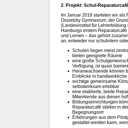
2. Projekt: Schul-Reparaturcaf
Im Januar 2018 starteten wir als
Ossietzky Gymnasium, der Grun
(Landesinstitut für Lehrerbildun
Hamburgs erstem Reparaturcafé a
und Lernen – das gehört zusamme
an, entweder nur schulintern oder
Schulen liegen meist zent
bieten geeignete Räume
eine große Schulgemeinsch
Verfügung, ist quasi barrie
Heranwachsende können bei
Einblicke in handwerklich
wichtige gemeinsame Klimas
selbstwirksam erlebbar
eine etablierte, breite Rep
Mitwirkende aus diesen hoff
Bildungseinrichtungen könne
Reparaturcafé stärker in der
Begegnungsort
Erfahrungen aus dem Pilotp
gestaltet werden kann, wer